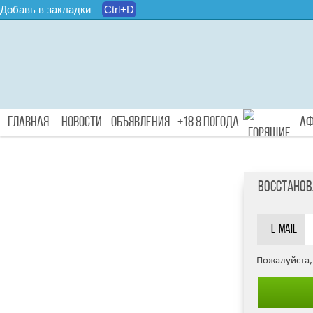
Добавь в закладки –
Ctrl+D
Главная
Новости
Объявления
+18.8 Погода
А
Восстанов
Туры
E-mail
Пожалуйста, 