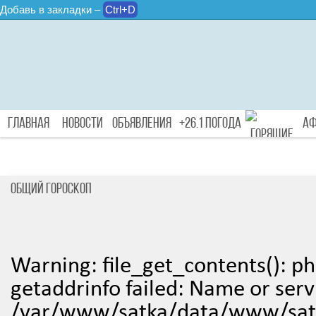
Добавь в закладки –
Ctrl+D
Главная
Новости
Объявления
+26.1 Погода
А
Общий Гороскоп
Туры
Warning
: file_get_contents(): 
getaddrinfo failed: Name or ser
/var/www/satka/data/www/satk