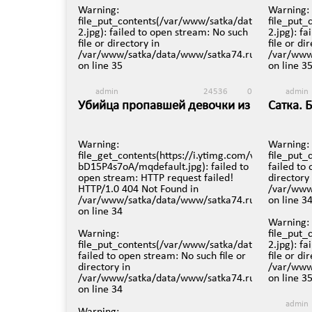
Warning
:
Warning
:
file_put_contents(/var/www/satka/data/www/satka
file_put
2.jpg): failed to open stream: No such
2.jpg): f
file or directory in
file or di
/var/www/satka/data/www/satka74.ru/protected/v
/var/www
on line
35
on line
3
admin
24536
0
admin
Убийца пропавшей девочки из
Сатка. 
Сатки найден.
29 мая в
3 августа в 16:28
Warning
:
Warning
:
file_get_contents(https://i.ytimg.com/vi/-
file_put
bD15P4s7oA/mqdefault.jpg): failed to
failed to
open stream: HTTP request failed!
directory 
HTTP/1.0 404 Not Found in
/var/www
/var/www/satka/data/www/satka74.ru/protected/v
on line
3
on line
34
Warning
:
Warning
:
file_put
file_put_contents(/var/www/satka/data/www/satka
2.jpg): f
failed to open stream: No such file or
file or di
directory in
/var/www
/var/www/satka/data/www/satka74.ru/protected/v
on line
3
on line
34
admin