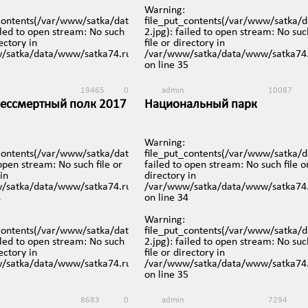
on line
35
Warning
:
74.ru/images/video/136-
_contents(/var/www/satka/data/www/satka74.ru/images/video/134-
file_put_contents(/var/www/satka/
ailed to open stream: No such
2.jpg): failed to open stream: No suc
admin
24438
rectory in
file or directory in
«Космическая прогулка»
iews/mobreporter/index.php
/satka/data/www/satka74.ru/protected/views/mobreporter/index.p
/var/www/satka/data/www/satka74.
9 сентября в 9:53
5
on line
35
19465
0
admin
10087
Бессмертный полк 2017
Национальный парк
Зюраткуль. Озеро. Ледяной
 10:26
фонтан. Челябинская область
Warning
:
25 апреля в 11:38
_contents(/var/www/satka/data/www/satka74.ru/images/video/128.jp
file_put_contents(/var/www/satka/
 open stream: No such file or
failed to open stream: No such file o
in
directory in
/satka/data/www/satka74.ru/protected/views/mobreporter/index.p
/var/www/satka/data/www/satka74.
iews/mobreporter/index.php
4
on line
34
Warning
:
_contents(/var/www/satka/data/www/satka74.ru/images/video/128-
file_put_contents(/var/www/satka/
74.ru/images/video/130.jpg):
ailed to open stream: No such
2.jpg): failed to open stream: No suc
rectory in
file or directory in
/satka/data/www/satka74.ru/protected/views/mobreporter/index.p
/var/www/satka/data/www/satka74.
iews/mobreporter/index.php
5
on line
35
8683
0
admin
7294