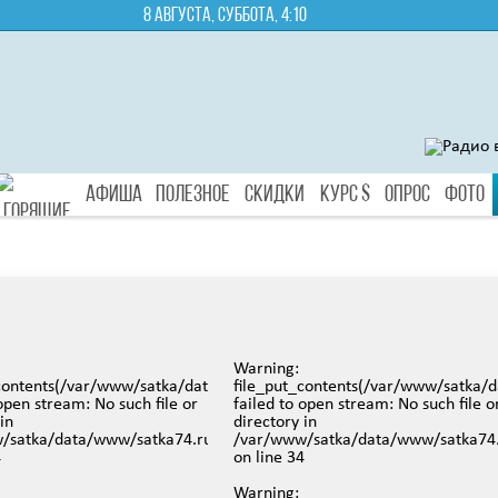
8 августа, суббота, 4:10
Афиша
Полезное
Скидки
Курс $
Опрос
Фото
Туры
Warning
:
74.ru/images/video/147.jpg):
_contents(/var/www/satka/data/www/satka74.ru/images/video/145.jp
file_put_contents(/var/www/satka/
 open stream: No such file or
failed to open stream: No such file o
in
directory in
iews/mobreporter/index.php
/satka/data/www/satka74.ru/protected/views/mobreporter/index.p
/var/www/satka/data/www/satka74.
4
on line
34
Warning
: