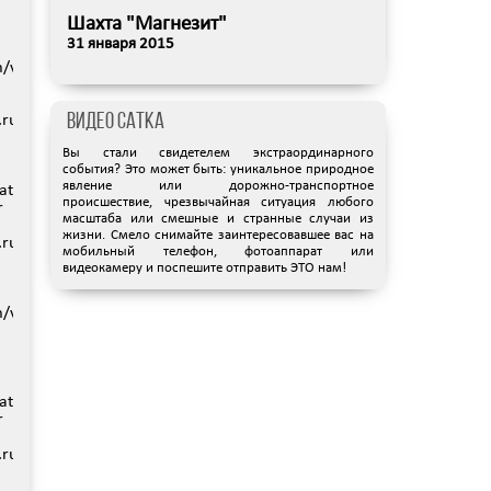
Шахта "Магнезит"
31 января 2015
g):
om/vi/BRkEEbhu3os/mqdefault.jpg):
Видео Сатка
hp
ru/protected/views/mobreporter/index.php
Вы стали свидетелем экстраординарного
события? Это может быть: уникальное природное
явление или дорожно-транспортное
data/www/satka74.ru/images/video/137.jpg):
происшествие, чрезвычайная ситуация любого
r
масштаба или смешные и странные случаи из
жизни. Смело снимайте заинтересовавшее вас на
hp
ru/protected/views/mobreporter/index.php
мобильный телефон, фотоаппарат или
видеокамеру и поспешите отправить ЭТО нам!
om/vi/BRkEEbhu3os/2.jpg):
ru/protected/views/mobreporter/index.php
g):
data/www/satka74.ru/images/video/133.jpg):
r
data/www/satka74.ru/images/video/137-
h
hp
ru/protected/views/mobreporter/index.php
ru/protected/views/mobreporter/index.php