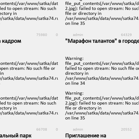
74.ru/images/video/147-
_contents(/var/www/satka/data/www/satka74.ru/images/video/145-
file_put_contents(/var/www/satka/
ailed to open stream: No such
2.jpg): failed to open stream: No suc
rectory in
file or directory in
iews/mobreporter/index.php
/satka/data/www/satka74.ru/protected/views/mobreporter/index.p
/var/www/satka/data/www/satka74.
5
on line
35
75980
0
admin
64329
а кадром
"Марафон талантов" в город
Сатка. 1 серия
ря в 14:08
19 ноября в 18:48
Warning
:
74.ru/images/video/143.jpg):
_contents(/var/www/satka/data/www/satka74.ru/images/video/142.jp
file_put_contents(/var/www/satka/
 open stream: No such file or
failed to open stream: No such file o
in
directory in
iews/mobreporter/index.php
/satka/data/www/satka74.ru/protected/views/mobreporter/index.p
/var/www/satka/data/www/satka74.
4
on line
34
Warning
:
74.ru/images/video/143-
_contents(/var/www/satka/data/www/satka74.ru/images/video/142-
file_put_contents(/var/www/satka/
ailed to open stream: No such
2.jpg): failed to open stream: No suc
rectory in
file or directory in
iews/mobreporter/index.php
/satka/data/www/satka74.ru/protected/views/mobreporter/index.p
/var/www/satka/data/www/satka74.
5
on line
35
66708
0
admin
20552
альный парк
Приглашение на