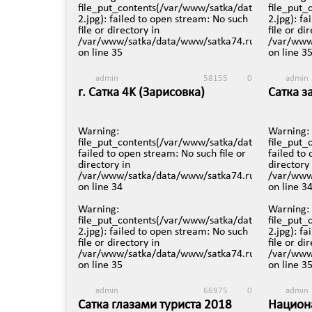
file_put_contents(/var/www/satka/data/www/satka
file_put
2.jpg): failed to open stream: No such
2.jpg): f
file or directory in
file or di
/var/www/satka/data/www/satka74.ru/protected/v
/var/www
on line
35
on line
3
admin
58155
0
admin
г. Сатка 4K (Зарисовка)
Сатка з
15 апреля в 21:08
23 декаб
Warning
:
Warning
:
file_put_contents(/var/www/satka/data/www/satka
file_put
failed to open stream: No such file or
failed to
directory in
directory 
/var/www/satka/data/www/satka74.ru/protected/v
/var/www
on line
34
on line
3
Warning
:
Warning
:
file_put_contents(/var/www/satka/data/www/satka
file_put
2.jpg): failed to open stream: No such
2.jpg): f
file or directory in
file or di
/var/www/satka/data/www/satka74.ru/protected/v
/var/www
on line
35
on line
3
admin
66975
0
admin
Сатка глазами туриста 2018
Национ