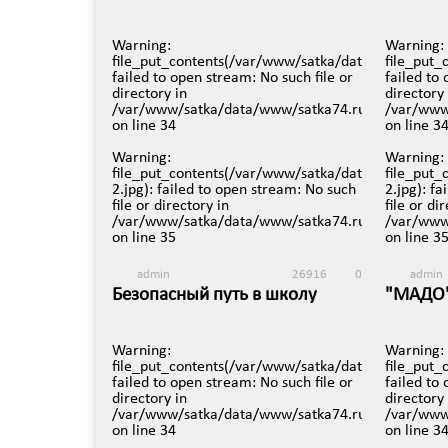
"Зюратк
19 ноября в 18:46
Nationa
Warning
:
(Russia,
Warning
:
file_put_contents(/var/www/satka/data/www/satka
file_put
22 август
failed to open stream: No such file or
failed to
directory in
directory 
/var/www/satka/data/www/satka74.ru/protected/v
/var/www
on line
34
on line
3
Warning
:
Warning
:
file_put_contents(/var/www/satka/data/www/satka
file_put
2.jpg): failed to open stream: No such
2.jpg): f
file or directory in
file or di
/var/www/satka/data/www/satka74.ru/protected/v
/var/www
on line
35
on line
3
admin
26916
0
admin
Безопасный путь в школу
"МАДО"
Возвра
26 сентября в 18:45
9 сентяб
Warning
:
Warning
:
file_put_contents(/var/www/satka/data/www/satka
file_put
failed to open stream: No such file or
failed to
directory in
directory 
/var/www/satka/data/www/satka74.ru/protected/v
/var/www
on line
34
on line
3