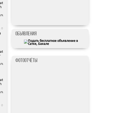
data/www/satka74.ru/images/video/144-
h
hp
ru/protected/views/mobreporter/index.php
0
е
Объявления
g):
data/www/satka74.ru/images/video/141.jpg):
r
Фотоотчёты
hp
ru/protected/views/mobreporter/index.php
data/www/satka74.ru/images/video/141-
h
hp
ru/protected/views/mobreporter/index.php
0