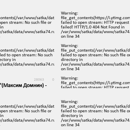
уль" с высоты в 4K |
''Бессмертный полк'' 2018
l Park "Zyuratkul"
29 апреля в 10:25
 The Ural Mountains)
Warning
:
74.ru/images/video/139.jpg):
_contents(/var/www/satka/data/www/satka74.ru/images/video/138.jp
file_get_contents(https://i.ytimg.c
а в 9:43
 open stream: No such file or
failed to open stream: HTTP request
in
failed! HTTP/1.0 404 Not Found in
iews/mobreporter/index.php
/satka/data/www/satka74.ru/protected/views/mobreporter/index.p
/var/www/satka/data/www/satka74.
4
on line
34
Warning
:
74.ru/images/video/139-
_contents(/var/www/satka/data/www/satka74.ru/images/video/138-
file_put_contents(/var/www/satka/
ailed to open stream: No such
failed to open stream: No such file o
rectory in
directory in
iews/mobreporter/index.php
/satka/data/www/satka74.ru/protected/views/mobreporter/index.p
/var/www/satka/data/www/satka74.
5
on line
34
Warning
:
28063
0
file_get_contents(https://i.ytimg.c
(Максим Домнин) -
failed to open stream: HTTP request
щение
failed! HTTP/1.0 404 Not Found in
/var/www/satka/data/www/satka74.
ря в 10:55
on line
35
Warning
:
74.ru/images/video/136.jpg):
_contents(/var/www/satka/data/www/satka74.ru/images/video/134.jp
file_put_contents(/var/www/satka/
Warning
:
 open stream: No such file or
failed to open stream: No such file o
file_put_contents(/var/www/satka/
in
directory in
2.jpg): failed to open stream: No suc
iews/mobreporter/index.php
/satka/data/www/satka74.ru/protected/views/mobreporter/index.p
/var/www/satka/data/www/satka74.
file or directory in
4
on line
34
/var/www/satka/data/www/satka74.