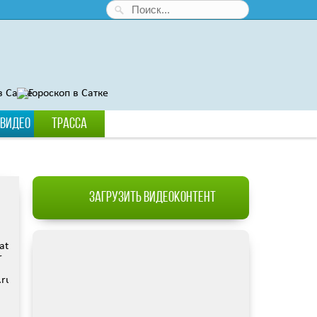
Видео
Трасса
Загрузить видеоконтент
g):
data/www/satka74.ru/images/video/144.jpg):
r
hp
ru/protected/views/mobreporter/index.php