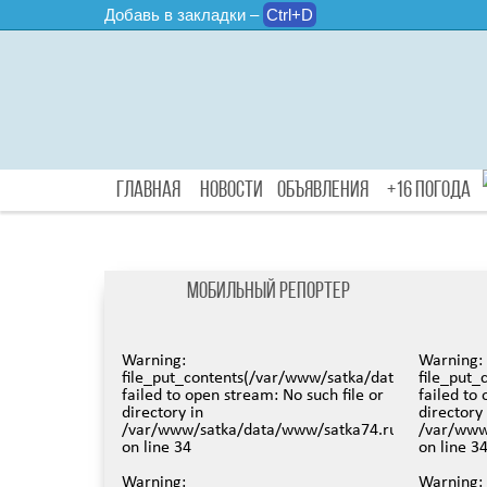
Добавь в закладки –
Ctrl+D
Главная
Новости
Объявления
+16 Погода
Мобильный репортер
Warning
:
Warning
:
file_put_contents(/var/www/satka/data/www/satka
file_put
failed to open stream: No such file or
failed to
directory in
directory 
/var/www/satka/data/www/satka74.ru/protected/v
/var/www
on line
34
on line
3
Warning
:
Warning
: