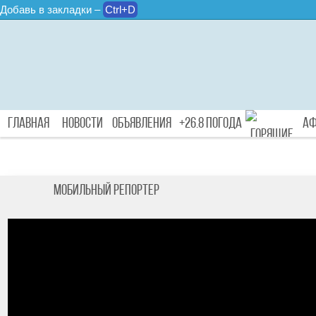
Добавь в закладки –
Ctrl+D
Главная
Новости
Объявления
+26.8 Погода
А
Туры
Мобильный репортер