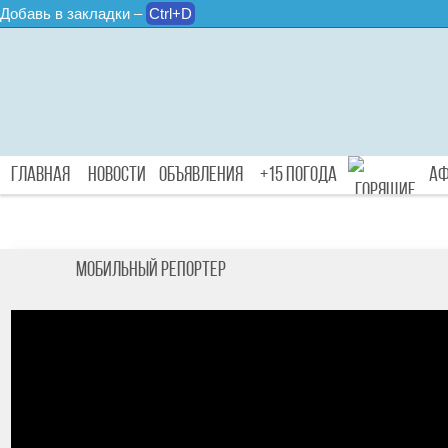
Добавь в закладки –
Ctrl+D
Главная
Новости
Объявления
+15 Погода
А
Туры
Мобильный репортер