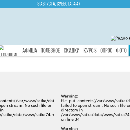
8 августа, суббота, 4:47
Афиша
Полезное
Скидки
Курс $
Опрос
Фото
Туры
Warning
:
g/mqdefault.jpg):
_contents(/var/www/satka/data/www/satka74.ru/images/video/99.jpg
file_put_contents(/var/www/satka/
 open stream: No such file or
failed to open stream: No such file o
in
directory in
iews/mobreporter/index.php
/satka/data/www/satka74.ru/protected/views/mobreporter/index.p
/var/www/satka/data/www/satka74.
4
on line
34
Warning
: