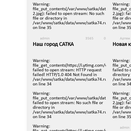
on line
3
Warning
:
Warning
:
file_put_contents(/var/www/satka/data/www/satka
file_put
2.jpg): failed to open stream: No such
2.jpg): f
admin
file or directory in
file or di
Саткинс
/var/www/satka/data/www/satka74.ru/protected/v
/var/www
Сулее п
on line
35
on line
3
произв
21 марта
admin
3565
0
Артем
Наш город САТКА
Новая 
Саткинс
19 января в 19:45
песней 
Warning
:
Warning
:
12 январ
file_get_contents(https://i.ytimg.com/vi/NR2q9wxH
file_put
failed to open stream: HTTP request
failed to
failed! HTTP/1.0 404 Not Found in
directory 
/var/www/satka/data/www/satka74.ru/protected/v
/var/www
on line
34
on line
3
Warning
:
Warning
:
file_put_contents(/var/www/satka/data/www/satka
file_put
failed to open stream: No such file or
2.jpg): f
directory in
file or di
/var/www/satka/data/www/satka74.ru/protected/v
/var/www
on line
34
on line
3
Warning
:
admin