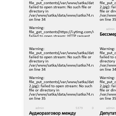
file_put_contents(/var/www/satka/data/www/satka
file_put
failed to open stream: No such file or
2.jpg): f
directory in
file or di
/var/www/satka/data/www/satka74.ru/protected/v
/var/www
on line
34
on line
3
Warning
:
admin
file_get_contents(https://i.ytimg.com/vi/rQgkJsIPJxg
Бессмер
failed to open stream: HTTP request
26 апрел
failed! HTTP/1.0 404 Not Found in
/var/www/satka/data/www/satka74.ru/protected/v
on line
35
Warning
:
Warning
:
file_put_contents(/var/www/satka/data/www/satka
file_put
Warning
:
failed to open stream: No such file or
failed to
file_put_contents(/var/www/satka/data/www/satka
directory in
directory 
2.jpg): failed to open stream: No such
/var/www/satka/data/www/satka74.ru/protected/v
/var/www
file or directory in
on line
34
on line
3
/var/www/satka/data/www/satka74.ru/protected/v
on line
35
Warning
:
Warning
:
file_put_contents(/var/www/satka/data/www/satka
file_put
2.jpg): failed to open stream: No such
2.jpg): f
admin
4298
0
file or directory in
file or di
Сатка, Межевой, Бакал с
/var/www/satka/data/www/satka74.ru/protected/v
/var/www
высоты птичьего полета
on line
35
on line
3
4 мая в 16:32
admin
5379
0
admin
Аудиоразговор между
Депута