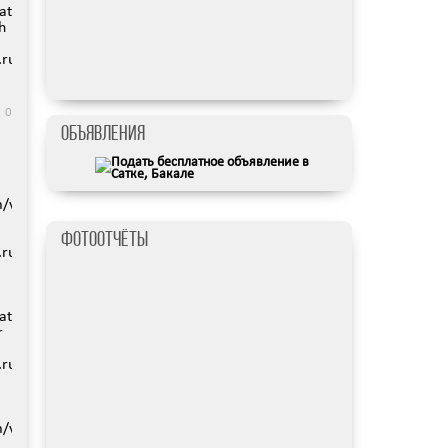
data/www/satka74.ru/images/video/98-
h
hp
ru/protected/views/mobreporter/index.php
0
Объявления
):
om/vi/iyVqYqMxo5Y/mqdefault.jpg):
Фотоотчёты
hp
ru/protected/views/mobreporter/index.php
data/www/satka74.ru/images/video/94.jpg):
r
hp
ru/protected/views/mobreporter/index.php
om/vi/iyVqYqMxo5Y/2.jpg):