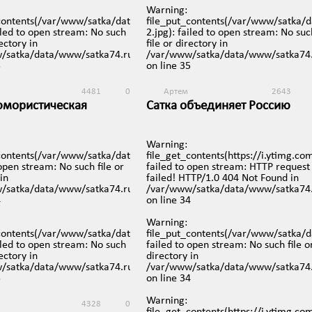
5
Warning
:
74.ru/images/video/88-
_contents(/var/www/satka/data/www/satka74.ru/images/video/87-
file_put_contents(/var/www/satka/
ailed to open stream: No such
2.jpg): failed to open stream: No suc
2925
0
rectory in
file or directory in
кий район. Митинг в
iews/mobreporter/index.php
/satka/data/www/satka74.ru/protected/views/mobreporter/index.p
/var/www/satka/data/www/satka74.
ротив нового
5
on line
35
одства
 в 19:15
4481
0
Артем
2643
юмористическая
Сатка объединяет Россию
кая группа "ЛОСЬ" с
12 января в 14:01
"Ты теплая"
Warning
:
я в 14:02
_0Y/mqdefault.jpg):
_contents(/var/www/satka/data/www/satka74.ru/images/video/84.jpg
file_get_contents(https://i.ytimg.c
 open stream: No such file or
failed to open stream: HTTP request
in
failed! HTTP/1.0 404 Not Found in
iews/mobreporter/index.php
/satka/data/www/satka74.ru/protected/views/mobreporter/index.p
/var/www/satka/data/www/satka74.
4
on line
34
Warning
:
74.ru/images/video/85.jpg):
_contents(/var/www/satka/data/www/satka74.ru/images/video/84-
file_put_contents(/var/www/satka/
ailed to open stream: No such
failed to open stream: No such file o
rectory in
directory in
iews/mobreporter/index.php
/satka/data/www/satka74.ru/protected/views/mobreporter/index.p
/var/www/satka/data/www/satka74.
5
on line
34
Warning
:
4328
0