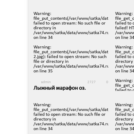
депутатом из Сатки и
дально
виновником ДТП
2 апреля 
Warning
:
Warning
:
3 апреля в 10:42
file_put_contents(/var/www/satka/data/www/satka
file_get_
failed to open stream: No such file or
failed to
directory in
failed! H
/var/www/satka/data/www/satka74.ru/protected/v
/var/www
on line
34
on line
3
Warning
:
Warning
:
file_put_contents(/var/www/satka/data/www/satka
file_put
2.jpg): failed to open stream: No such
failed to
file or directory in
directory 
/var/www/satka/data/www/satka74.ru/protected/v
/var/www
on line
35
on line
3
Warning
:
admin
2727
0
file_get_
Лыжный марафон оз.
failed to
Зюраткуль
failed! H
/var/www
22 марта в 10:01
on line
3
Warning
:
Warning
:
file_put_contents(/var/www/satka/data/www/satka
file_put
Warning
:
failed to open stream: No such file or
failed to
file_put
directory in
directory 
2.jpg): f
/var/www/satka/data/www/satka74.ru/protected/v
/var/www
file or di
on line
34
on line
3
/var/www