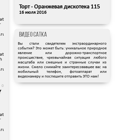
Торт - Оранжевая дискотека 115
ru/protected/views/mobreporter/index.php
16 июля 2016
data/www/satka74.ru/images/video/91.jpg):
r
data/www/satka74.ru/images/video/94-
h
Видео Сатка
hp
ru/protected/views/mobreporter/index.php
ru/protected/views/mobreporter/index.php
Вы стали свидетелем экстраординарного
события? Это может быть: уникальное природное
явление или дорожно-транспортное
):
data/www/satka74.ru/images/video/91-
происшествие, чрезвычайная ситуация любого
h
0
масштаба или смешные и странные случаи из
ия
жизни. Смело снимайте заинтересовавшее вас на
hp
ru/protected/views/mobreporter/index.php
мобильный телефон, фотоаппарат или
видеокамеру и поспешите отправить ЭТО нам!
0
Y
hp
):
data/www/satka74.ru/images/video/86.jpg):
r
hp
ru/protected/views/mobreporter/index.php
hp