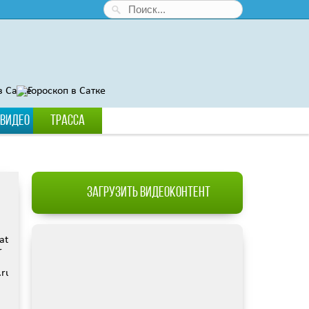
Видео
Трасса
Загрузить видеоконтент
):
data/www/satka74.ru/images/video/98.jpg):
r
hp
ru/protected/views/mobreporter/index.php