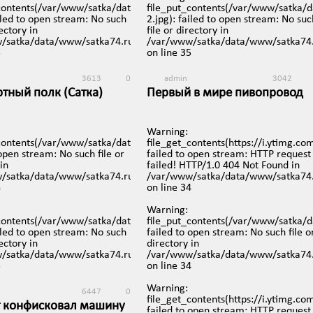
74.ru/images/video/100.jpg):
_contents(/var/www/satka/data/www/satka74.ru/images/video/99-
file_put_contents(/var/www/satka/
ailed to open stream: No such
2.jpg): failed to open stream: No suc
rectory in
file or directory in
iews/mobreporter/index.php
/satka/data/www/satka74.ru/protected/views/mobreporter/index.p
/var/www/satka/data/www/satka74.
5
on line
35
3613
0
admin
3042
/2.jpg):
тный полк (Сатка)
Первый в мире пивопровод
(Челяба)
я в 14:15
iews/mobreporter/index.php
19 апреля в 19:40
Warning
:
74.ru/images/video/97.jpg):
_contents(/var/www/satka/data/www/satka74.ru/images/video/96.jpg
file_get_contents(https://i.ytimg.c
 open stream: No such file or
failed to open stream: HTTP request
74.ru/images/video/100-
in
failed! HTTP/1.0 404 Not Found in
iews/mobreporter/index.php
/satka/data/www/satka74.ru/protected/views/mobreporter/index.p
/var/www/satka/data/www/satka74.
4
on line
34
iews/mobreporter/index.php
Warning
:
74.ru/images/video/97-
_contents(/var/www/satka/data/www/satka74.ru/images/video/96-
file_put_contents(/var/www/satka/
ailed to open stream: No such
failed to open stream: No such file o
rectory in
directory in
iews/mobreporter/index.php
/satka/data/www/satka74.ru/protected/views/mobreporter/index.p
/var/www/satka/data/www/satka74.
5
on line
34
Warning
:
6447
0
file_get_contents(https://i.ytimg.c
т конфисковал машину
failed to open stream: HTTP request