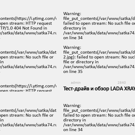
бойщика после ДТП
failed! HTTP/1.0 404 Not Found in
/var/www/satka/data/www/satka74.
в 9:45
on line
35
Warning
:
74.ru/images/video/93.jpg):
contents(https://i.ytimg.com/vi/o4HaWcAii_E/mqdefault.jpg):
file_put_contents(/var/www/satka/
Warning
:
 open stream: HTTP request
failed to open stream: No such file o
file_put_contents(/var/www/satka/
TTP/1.0 404 Not Found in
directory in
2.jpg): failed to open stream: No suc
iews/mobreporter/index.php
/satka/data/www/satka74.ru/protected/views/mobreporter/index.p
/var/www/satka/data/www/satka74.
file or directory in
4
on line
34
/var/www/satka/data/www/satka74.
on line
35
Warning
:
74.ru/images/video/93-
_contents(/var/www/satka/data/www/satka74.ru/images/video/92.jpg
file_put_contents(/var/www/satka/
 open stream: No such file or
2.jpg): failed to open stream: No suc
admin
3317
in
file or directory in
На данный момент территор
iews/mobreporter/index.php
/satka/data/www/satka74.ru/protected/views/mobreporter/index.p
/var/www/satka/data/www/satka74.
хим. предприятия р.п. Сулея
4
on line
35
23 марта в 19:47
admin
2840
contents(https://i.ytimg.com/vi/o4HaWcAii_E/2.jpg):
Тест-драйв и обзор LADA XRA
 open stream: HTTP request
15 марта в 14:36
TTP/1.0 404 Not Found in
/satka/data/www/satka74.ru/protected/views/mobreporter/index.p
5
Warning
:
74.ru/images/video/88.jpg):
_contents(/var/www/satka/data/www/satka74.ru/images/video/87.jpg
file_put_contents(/var/www/satka/
 open stream: No such file or
failed to open stream: No such file o
_contents(/var/www/satka/data/www/satka74.ru/images/video/92-
in
directory in
ailed to open stream: No such
iews/mobreporter/index.php
/satka/data/www/satka74.ru/protected/views/mobreporter/index.p
/var/www/satka/data/www/satka74.
rectory in
4
on line
34
/satka/data/www/satka74.ru/protected/views/mobreporter/index.p