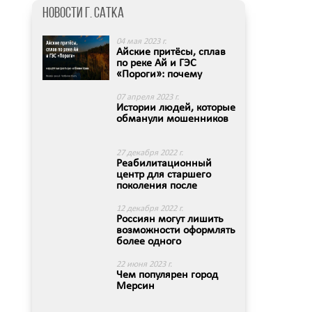
Новости г. Сатка
04 мая 2023 г.
Айские притёсы, сплав
по реке Ай и ГЭС
«Пороги»: почему
Саткински...
07 апреля 2023 г.
Истории людей, которые
обманули мошенников
27 декабря 2022 г.
Реабилитационный
центр для старшего
поколения после
перелома шейк...
12 декабря 2022 г.
Россиян могут лишить
возможности оформлять
более одного
краткосро...
22 июня 2023 г.
Чем популярен город
Мерсин