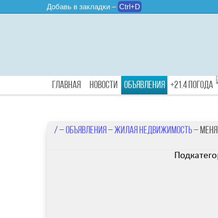
Добавь в закладки –
Ctrl+D
Главная
Новости
Объявления
+21.4 Погода
/
–
Объявления
–
Жилая недвижимость
– Мен
Подкатего