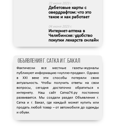
22 июня 2023 г.
Дебетовые карты с
овердрафтом: что это
такое и как работает
04 июня 2023 г.
Интернет-аптека в
Челябинске: удобство
покупки лекарств онлайн
с ...
Объявления г. Сатка и г. Бакал
Фактически все местные газеты-журналы
публикуют информацию «куплю-продам». Однако
в XXI веке эти способы потеряли свою
актуальность. Чтобы получить ответы на свои
вопросы, сегодня достаточно обратиться к
интернету. Наш сайт Сатка74.ру постоянно
развивается. Мы создали раздел
Объявления г.
Сатка и г. Бакал
, где каждый может купить или
продать любой товар – от автомобиля до одежды
и обуви.