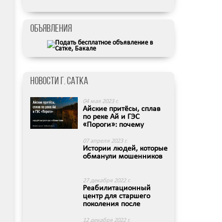
Объявления
Новости г. Сатка
04 мая 2023 г.
Айские притёсы, сплав
по реке Ай и ГЭС
«Пороги»: почему
Саткински...
07 апреля 2023 г.
Истории людей, которые
обманули мошенников
27 декабря 2022 г.
Реабилитационный
центр для старшего
поколения после
перелома шейк...
12 декабря 2022 г.